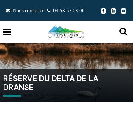
Aller au menu
Aller au contenu
Nous contacter
04 58 57 03 00
Aller à la recherche


Menu
Ouvr
la
zon
de
rec
RÉSERVE DU DELTA DE LA
DRANSE