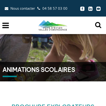
Aller au menu
Aller au contenu
Nous contacter
04 58 57 03 00
Aller à la recherche


Menu
Ouvr
la
zon
de
rec
ANIMATIONS SCOLAIRES