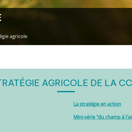
E
égie agricole
TRATÉGIE AGRICOLE DE LA C
La stratégie en action
Mini-série "du champ à l'as