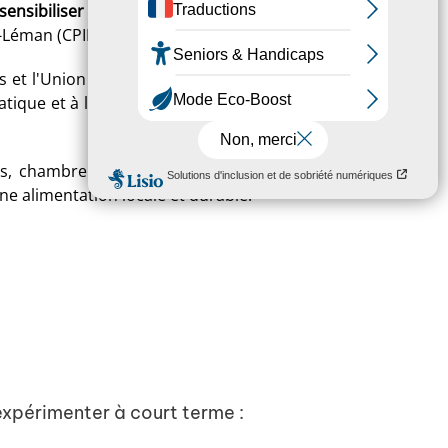
sensibiliser au bien manger local et
-Léman (CPIE).
s et l'Union Nationale des CPIE, qui
atique et à les mettre en action sur
ns, chambre d’agriculture…) a ainsi
une alimentation locale et durable.
 expérimenter à court terme :