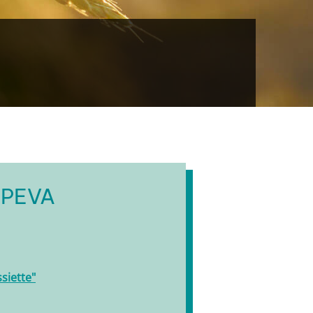
CPEVA
siette"