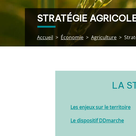
STRATÉGIE AGRICOL
Accueil
Économie
Agriculture
Strat
LA S
Les enjeux sur le territoire
Le dispositif DDmarche