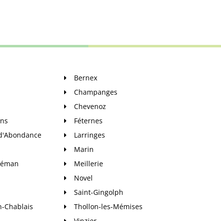
Bernex
Champanges
Chevenoz
ins
Féternes
 d'Abondance
Larringes
Marin
-Léman
Meillerie
Novel
Saint-Gingolph
n-Chablais
Thollon-les-Mémises
Vinzier