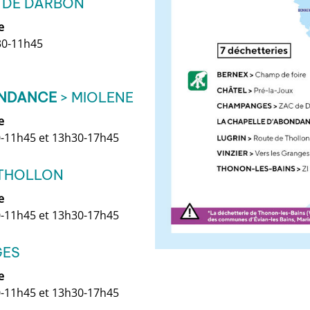
 DE DARBON
e
30-11h45
ONDANCE
> MIOLENE
e
0-11h45 et 13h30-17h45
 THOLLON
e
0-11h45 et 13h30-17h45
GES
e
0-11h45 et 13h30-17h45