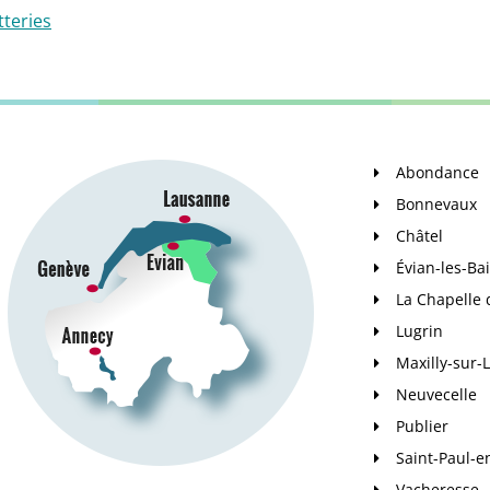
tteries
Abondance
Bonnevaux
Châtel
Évian-les-Ba
La Chapelle
Lugrin
Maxilly-sur
Neuvecelle
Publier
Saint-Paul-e
Vacheresse