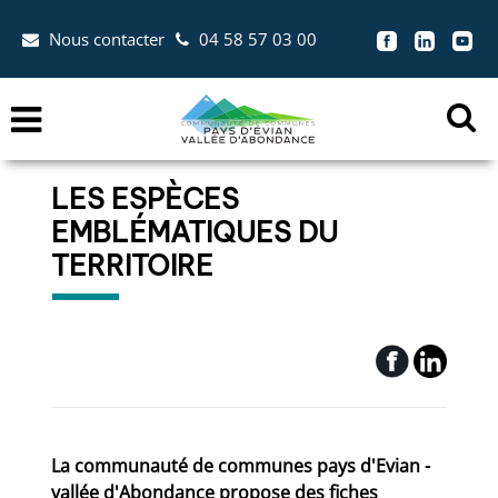
Aller au menu
Aller au contenu
Nous contacter
04 58 57 03 00
Aller à la recherche


Menu
Ouvr
la
LES ESPÈCES
zon
EMBLÉMATIQUES DU
de
rec
TERRITOIRE
La communauté de communes pays d'Evian -
vallée d'Abondance propose des fiches