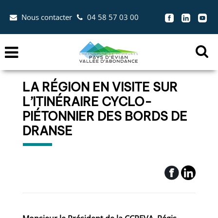
Aller au menu
Aller au contenu
Nous contacter
04 58 57 03 00
Aller à la recherche


Menu
Ouvr
la
LA RÉGION EN VISITE SUR
zon
L’ITINÉRAIRE CYCLO-
de
rec
PIÉTONNIER DES BORDS DE
DRANSE