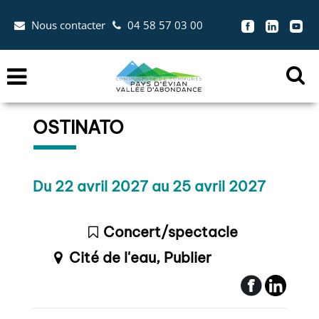
Aller au menu
Aller au contenu
Nous contacter
04 58 57 03 00
Aller à la recherche


Menu
Ouvr
la
OSTINATO
zon
de
rec
Dates :
Du 22 avril 2027 au 25 avril 2027
Concert/spectacle
Lieu :
Cité de l'eau, Publier