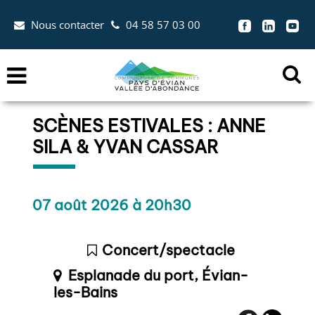
Aller au menu
Aller au contenu
Nous contacter
04 58 57 03 00
Aller à la recherche


Menu
Ouvr
la
SCÈNES ESTIVALES : ANNE
zon
SILA & YVAN CASSAR
de
rec
Dates :
07 août 2026 à 20h30
Concert/spectacle
Lieu :
Esplanade du port, Évian-
les-Bains