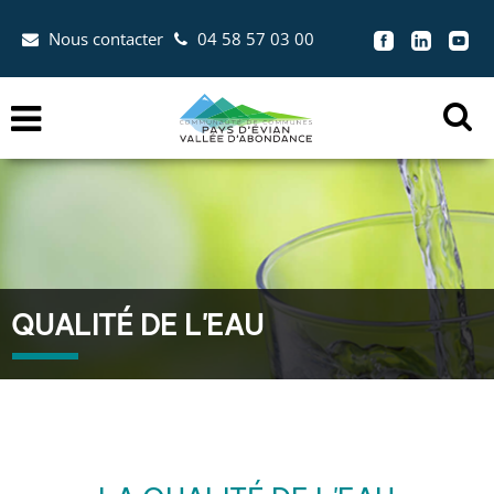
Aller au menu
Aller au contenu
Nous contacter
04 58 57 03 00
Aller à la recherche


Menu
Ouvr
la
zon
de
rec
QUALITÉ DE L'EAU