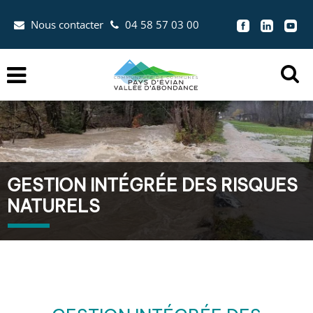
Aller au menu
Aller au contenu
Nous contacter
04 58 57 03 00
Aller à la recherche


Menu
Ouvr
la
zon
de
rec
GESTION INTÉGRÉE DES RISQUES
NATURELS