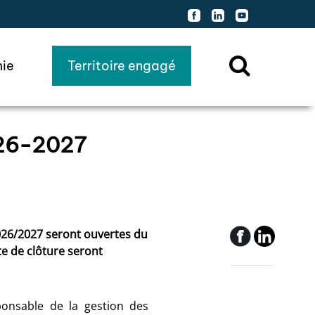

ie
Territoire engagé
Ouvrir
la
zone
de
26-2027
recherche
2026/2027 seront ouvertes du
te de clôture seront
onsable de la gestion des